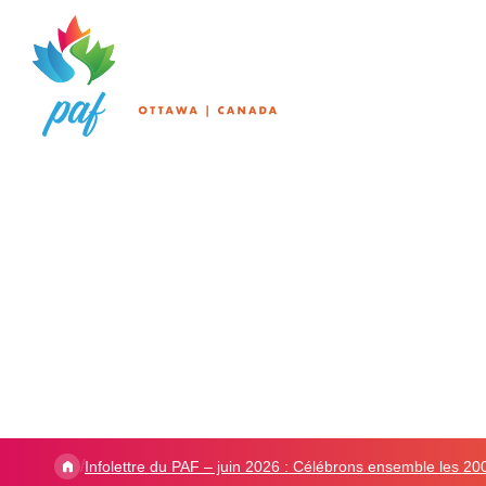
/
Infolettre du PAF – juin 2026 : Célébrons ensemble les 2