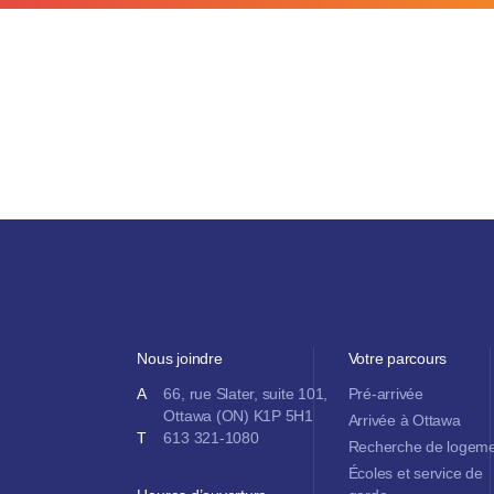
Nous joindre
Votre parcours
A
66, rue Slater, suite 101,
Pré-arrivée
Ottawa (ON) K1P 5H1
Arrivée à Ottawa
T
613 321-1080
Recherche de logem
Écoles et service de