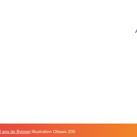
/
00 ans de Bytown
Illustration Ottawa 200