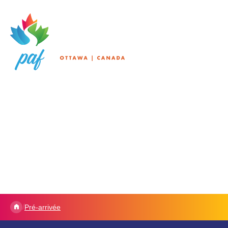
/
Pré-arrivée