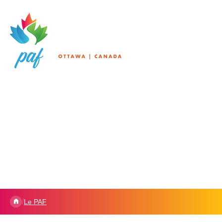
/
Le PAF