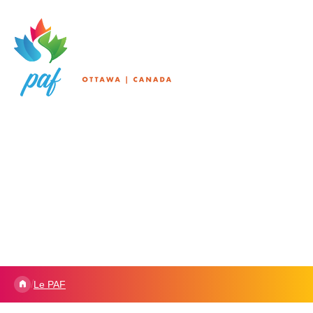
/
Le PAF