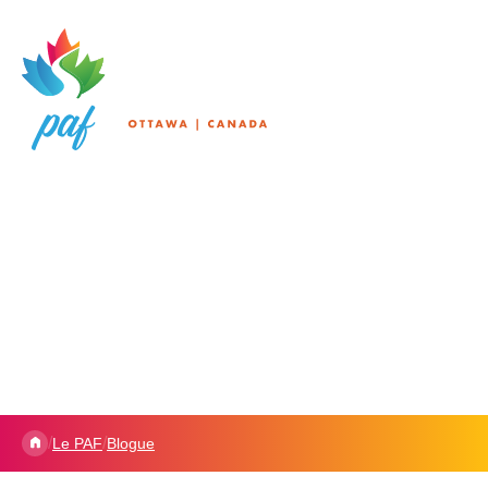
/
/
Le PAF
Blogue