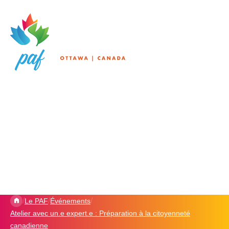
/
/
/
Le PAF
Événements
Atelier avec un.e expert.e : Préparation à la citoyenneté
canadienne