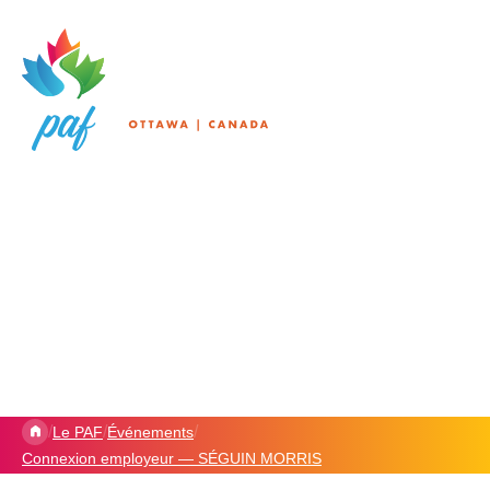
/
/
/
Le PAF
Événements
Connexion employeur — SÉGUIN MORRIS