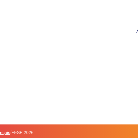
/
ançais
FESF 2026