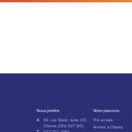
Nous joindre
Votre parcours
A
66, rue Slater, suite 101,
Pré-arrivée
Ottawa (ON) K1P 5H1
Arrivée à Ottawa
T
613 321-1080