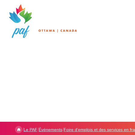
/
/
/
Le PAF
Événements
Foire d’emplois et des services en fr