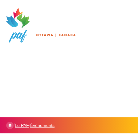
/
/
Le PAF
Événements