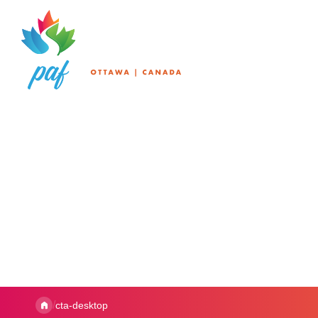
/
cta-desktop