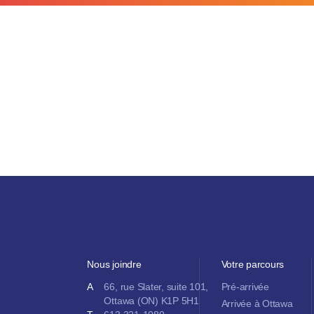
Nous joindre
Votre parcours
A
66, rue Slater, suite 101,
Pré-arrivée
Ottawa (ON) K1P 5H1
Arrivée à Ottawa