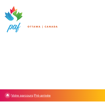
/
/
Votre parcours
Pré-arrivée